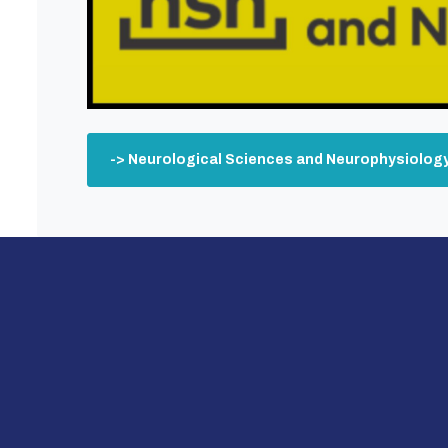
-> Neurological Sciences and Neurophysiology