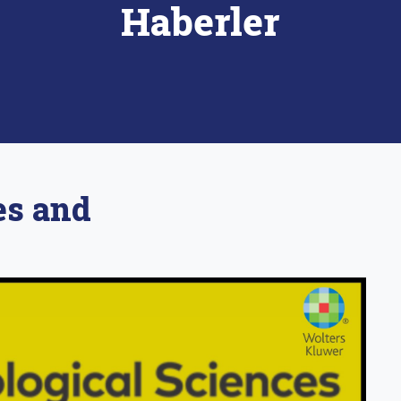
Haberler
es and