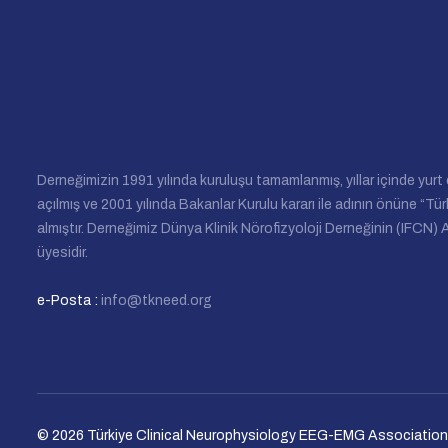
Derneğimizin 1991 yılında kuruluşu tamamlanmış, yıllar içinde yurt
açılmış ve 2001 yılında Bakanlar Kurulu kararı ile adının önüne “Tür
almıştır. Derneğimiz Dünya Klinik Nörofizyoloji Derneğinin (IFCN)
üyesidir.
e-Posta :
info@tkneed.org
© 2026
Türkiye Clinical Neurophysiology EEG-EMG Association